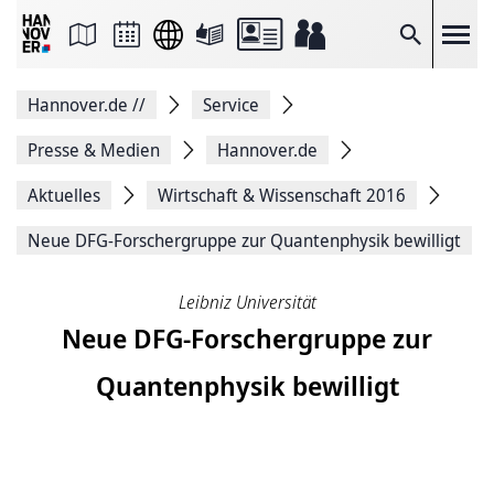
Seite
als
E-
Suche
Mail
versenden
Auf
Hannover.de
//
Service
Facebook
teilen
Auf
Presse & Medien
Hannover.de
X
teilen
Aktuelles
Wirtschaft & Wissenschaft 2016
Seitenlink
Kopieren
Neue DFG-Forschergruppe zur Quantenphysik bewilligt
Seite
Drucken
Leibniz Universität
Neue DFG-Forschergruppe zur
Quantenphysik bewilligt