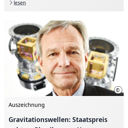
lesen
©
F. V
Auszeichnung
Gravitationswellen:
Staatspreis