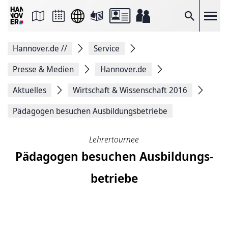
Seite
als
E-
Suche
Mail
versenden
Auf
Hannover.de
//
Service
Facebook
teilen
Auf
Presse & Medien
Hannover.de
X
teilen
Aktuelles
Wirtschaft & Wissenschaft 2016
Seitenlink
Kopieren
Pädagogen besuchen Aus­bildungs­betriebe
Seite
Drucken
Lehrertournee
Pädagogen besuchen Aus­bildungs­
betriebe