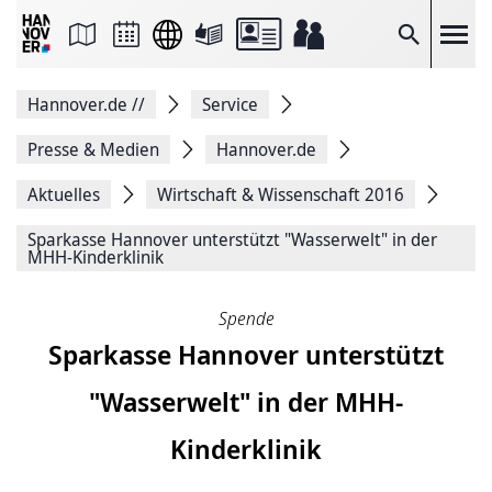
Seite
als
E-
Suche
Mail
versenden
Auf
Hannover.de
//
Service
Facebook
teilen
Auf
Presse & Medien
Hannover.de
X
teilen
Aktuelles
Wirtschaft & Wissenschaft 2016
Seitenlink
Kopieren
Sparkasse Hannover unterstützt "Wasserwelt" in der
Seite
MHH-Kinderklinik
Drucken
Spende
Sparkasse Hannover unterstützt
"Wasserwelt" in der MHH-
Kinderklinik