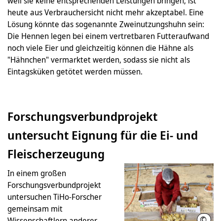
weil sie keine entsprechenden Leistungen bringen, ist
heute aus Verbrauchersicht nicht mehr akzeptabel. Eine
Lösung könnte das sogenannte Zweinutzungshuhn sein:
Die Hennen legen bei einem vertretbaren Futteraufwand
noch viele Eier und gleichzeitig können die Hähne als
"Hähnchen" vermarktet werden, sodass sie nicht als
Eintagsküken getötet werden müssen.
Forschungsverbundprojekt
untersucht Eignung für die Ei- und
Fleischerzeugung
In einem großen
Forschungsverbundprojekt
untersuchen TiHo-Forscher
gemeinsam mit
©
Wissenschaftlern anderer
Stif