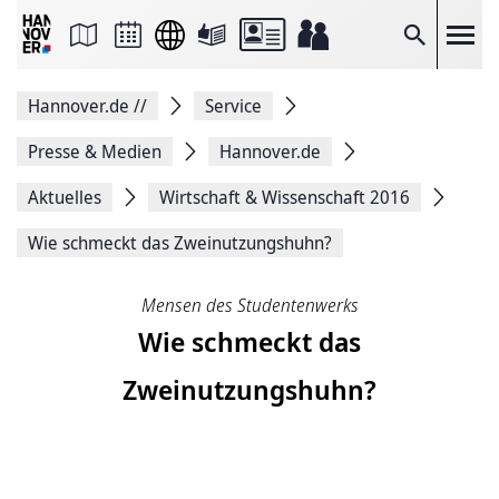
Seite
als
E-
Suche
Mail
versenden
Auf
Hannover.de
//
Service
Facebook
teilen
Auf
Presse & Medien
Hannover.de
X
teilen
Aktuelles
Wirtschaft & Wissenschaft 2016
Seitenlink
Kopieren
Wie schmeckt das Zweinutzungshuhn?
Seite
Drucken
Mensen des Studentenwerks
Wie schmeckt das
Zweinutzungshuhn?