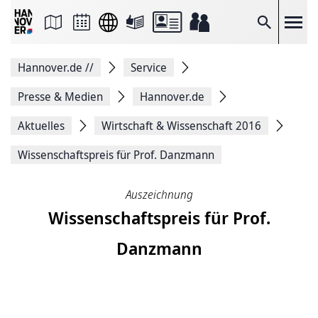
Seite
als
E-
Suche
Mail
versenden
Auf
Hannover.de
//
Service
Facebook
teilen
Auf
Presse & Medien
Hannover.de
X
teilen
Aktuelles
Wirtschaft & Wissenschaft 2016
Seitenlink
Kopieren
Wissenschaftspreis für Prof. Danzmann
Seite
Drucken
Auszeichnung
Wissenschaftspreis für Prof.
Danzmann