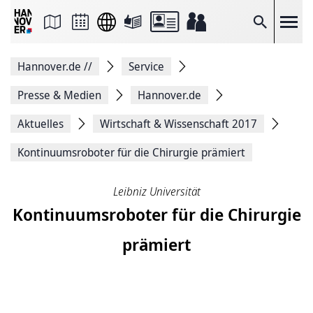
Seite
als
E-
Suche
Mail
versenden
Auf
Hannover.de
//
Service
Facebook
teilen
Auf
Presse & Medien
Hannover.de
X
teilen
Aktuelles
Wirtschaft & Wissenschaft 2017
Seitenlink
Kopieren
Kontinuumsroboter für die Chirurgie prämiert
Seite
Drucken
Leibniz Universität
Kontinuumsroboter für die Chirurgie
prämiert