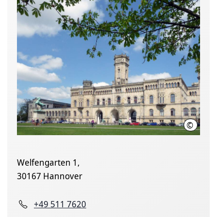
©
Leibniz U
Welfengarten 1,
30167 Hannover
+49 511 7620