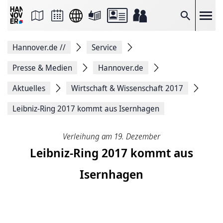
Seite
als
E-
Suche
Mail
versenden
Auf
Hannover.de
//
Service
Facebook
teilen
Auf
Presse & Medien
Hannover.de
X
teilen
Aktuelles
Wirtschaft & Wissenschaft 2017
Seitenlink
Kopieren
Leibniz-Ring 2017 kommt aus Isernhagen
Seite
Drucken
Verleihung am 19. Dezember
Leibniz-Ring 2017 kommt aus
Isernhagen