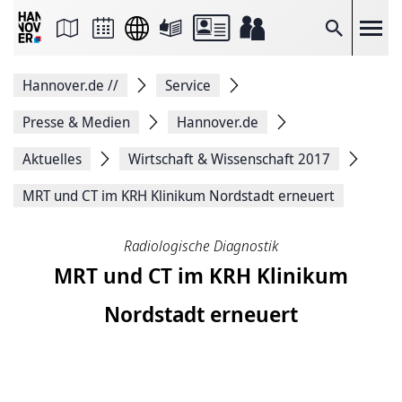
Seite
als
E-
Suche
Mail
versenden
Auf
Hannover.de
//
Service
Facebook
teilen
Auf
Presse & Medien
Hannover.de
X
teilen
Aktuelles
Wirtschaft & Wissenschaft 2017
Seitenlink
Kopieren
MRT und CT im KRH Klinikum Nordstadt erneuert
Seite
Drucken
Radiologische Diagnostik
MRT und CT im KRH Klinikum
Nordstadt erneuert