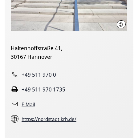
©
KRH
Haltenhoffstraße 41,
30167 Hannover
+49 511 970 0
+49 511 970 1735
E-Mail
https://nordstadt.krh.de/