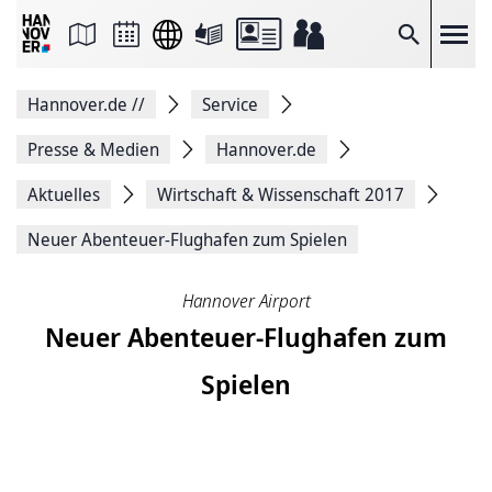
Seite
als
E-
Suche
Mail
versenden
Auf
Hannover.de
//
Service
Facebook
teilen
Auf
Presse & Medien
Hannover.de
X
teilen
Aktuelles
Wirtschaft & Wissenschaft 2017
Seitenlink
Kopieren
Neuer Abenteuer-Flughafen zum Spielen
Seite
Drucken
Hannover Airport
Neuer Abenteuer-Flughafen zum
Spielen