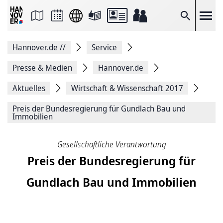
Seite
als
E-
Suche
Mail
versenden
Auf
Hannover.de
//
Service
Facebook
teilen
Auf
Presse & Medien
Hannover.de
X
teilen
Aktuelles
Wirtschaft & Wissenschaft 2017
Seitenlink
Kopieren
Preis der Bundesregierung für Gundlach Bau und
Seite
Immobilien
Drucken
Gesellschaftliche Verantwortung
Preis der Bundesregierung für
Gundlach Bau und Immobilien