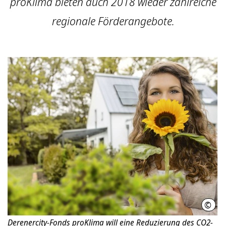
proKlima bieten auch 2018 wieder zahlreiche
regionale Förderangebote.
©
ener
Derenercity-Fonds proKlima will eine Reduzierung des CO2-