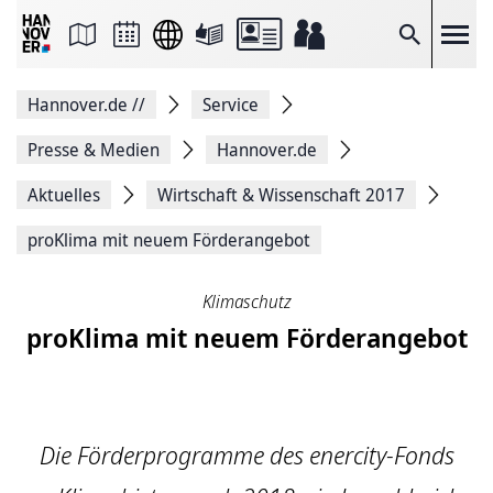
Seite
als
E-
Suche
Mail
versenden
Auf
Hannover.de
//
Service
Facebook
teilen
Auf
Presse & Medien
Hannover.de
X
teilen
Aktuelles
Wirtschaft & Wissenschaft 2017
Seitenlink
Kopieren
proKlima mit neuem Förderangebot
Seite
Drucken
Klimaschutz
proKlima mit neuem Förderangebot
Die Förderprogramme des enercity-Fonds