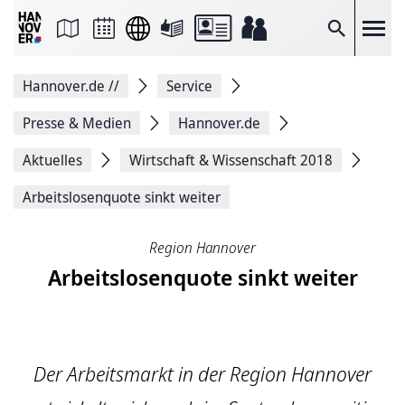
Seite
als
E-
Suche
Mail
versenden
Auf
Hannover.de
//
Service
Facebook
teilen
Auf
Presse & Medien
Hannover.de
X
teilen
Aktuelles
Wirtschaft & Wissenschaft 2018
Seitenlink
Kopieren
Arbeitslosenquote sinkt weiter
Seite
Drucken
Region Hannover
Arbeitslosenquote sinkt weiter
Der Arbeitsmarkt in der Region Hannover