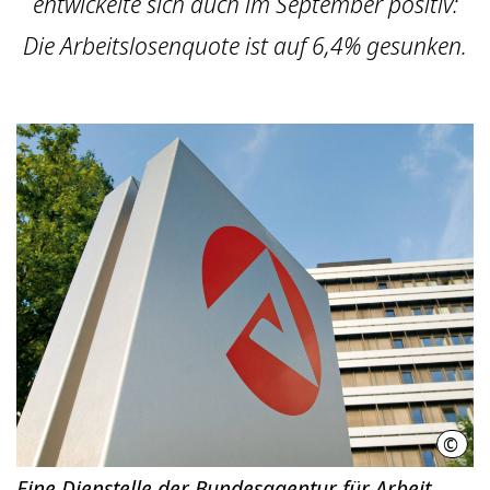
entwickelte sich auch im September positiv:
Die Arbeitslosenquote ist auf 6,4% gesunken.
©
Bund
Eine Dienstelle der Bundesagentur für Arbeit