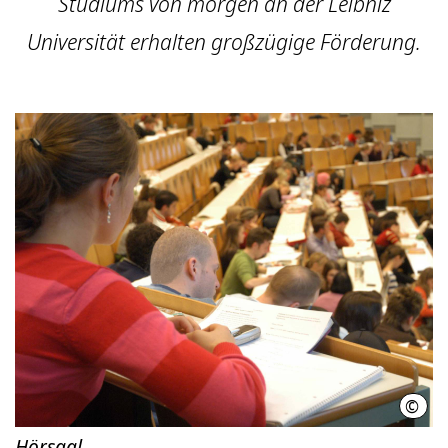
Studiums von morgen an der Leibniz
Universität erhalten großzügige Förderung.
©
Leib
Hörsaal