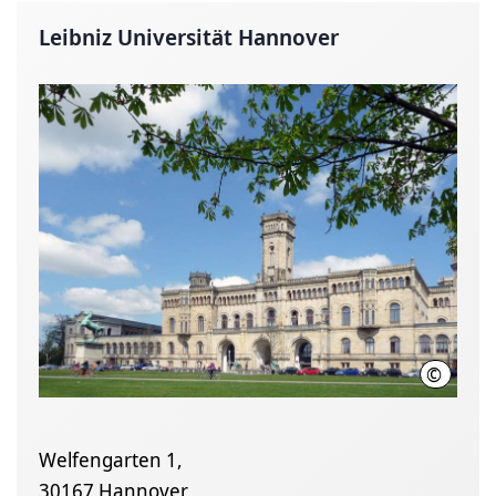
Leibniz Universität Hannover
©
Leibniz U
Welfengarten 1,
30167 Hannover