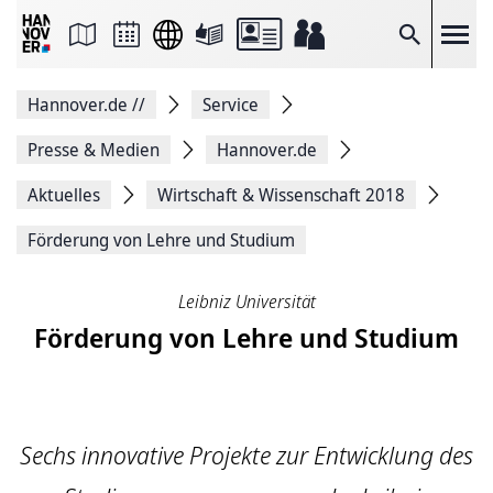
Seite
als
E-
Suche
Mail
versenden
Auf
Hannover.de
//
Service
Facebook
teilen
Auf
Presse & Medien
Hannover.de
X
teilen
Aktuelles
Wirtschaft & Wissenschaft 2018
Seitenlink
Kopieren
Förderung von Lehre und Studium
Seite
Drucken
Leibniz Universität
Förderung von Lehre und Studium
Sechs innovative Projekte zur Entwicklung des