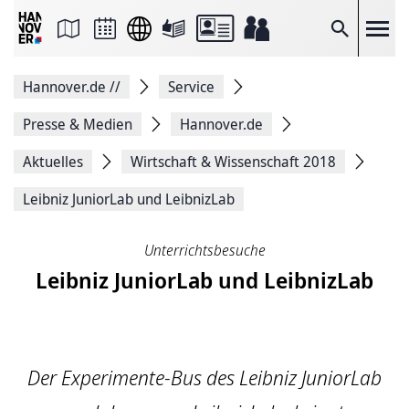
Seite
als
E-
Suche
Mail
versenden
Auf
Hannover.de
//
Service
Facebook
teilen
Auf
Presse & Medien
Hannover.de
X
teilen
Aktuelles
Wirtschaft & Wissenschaft 2018
Seitenlink
Kopieren
Leibniz JuniorLab und LeibnizLab
Seite
Drucken
Unterrichtsbesuche
Leibniz JuniorLab und LeibnizLab
Der Experimente-Bus des Leibniz JuniorLab