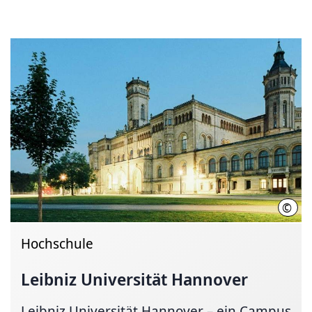
©
Chri
Hochschule
Leibniz Universität Hannover
Leibniz Universität Hannover – ein Campus