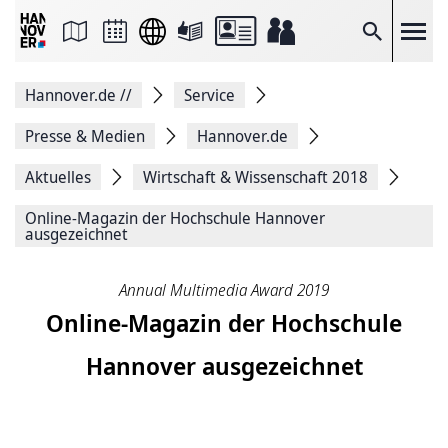
Seite
als
E-
Suche
Mail
versenden
Auf
Hannover.de
//
Service
Facebook
teilen
Auf
Presse & Medien
Hannover.de
X
teilen
Aktuelles
Wirtschaft & Wissenschaft 2018
Seitenlink
Kopieren
Online-Magazin der Hochschule Hannover
Seite
ausgezeichnet
Drucken
Annual Multimedia Award 2019
Online-Magazin der Hochschule
Hannover ausgezeichnet