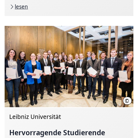
lesen
©
Mori
Leibniz Universität
Hervorragende Stu­die­rende