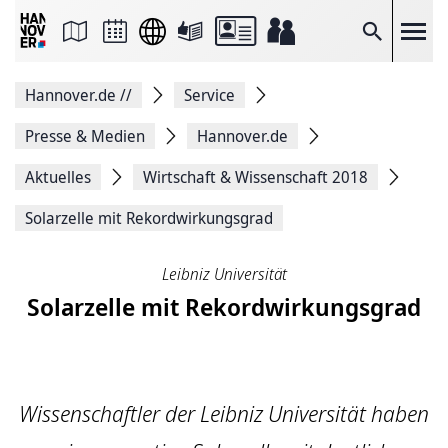
Seite
als
E-
Suche
Mail
versenden
Auf
Hannover.de
//
Service
Facebook
teilen
Auf
Presse & Medien
Hannover.de
X
teilen
Aktuelles
Wirtschaft & Wissenschaft 2018
Seitenlink
Kopieren
Solarzelle mit Rekordwirkungsgrad
Seite
Drucken
Leibniz Universität
Solarzelle mit Rekordwirkungsgrad
Wissenschaftler der Leibniz Universität haben