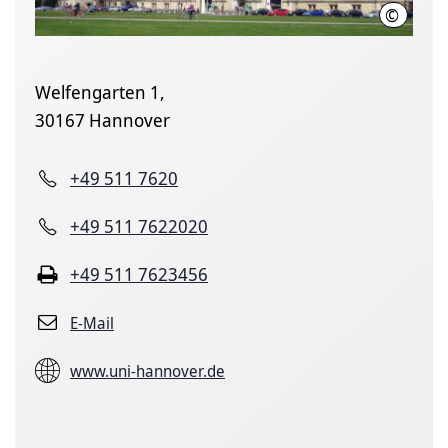
©
Leibniz U
Welfengarten 1,
30167 Hannover
+49 511 7620
+49 511 7622020
+49 511 7623456
E-Mail
www.uni-hannover.de