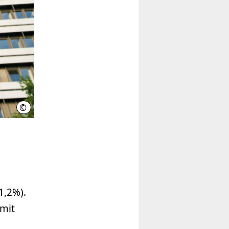
©
Bundesagentur für Arbeit (Quelle)
1,2%).
amit