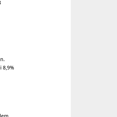
8
n.
i 8,9%
 dem