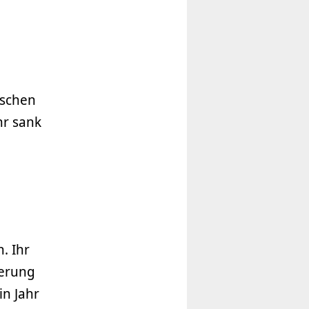
ischen
hr sank
. Ihr
herung
in Jahr