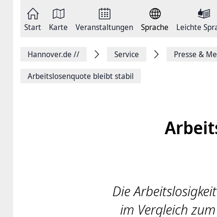
Zum
Seite
Inhalt
als
springen
E-
Zur
Mail
Start
Karte
Veranstaltungen
Sprache
Leichte Spr
Hauptnavigation
versenden
springen
Auf
Facebook
Hannover.de
//
Service
Presse & Me
teilen
Auf
X
Arbeitslosenquote bleibt stabil
teilen
Seitenlink
Kopieren
Seite
Drucken
Arbeit
Die Arbeitslosigkei
im Vergleich zum