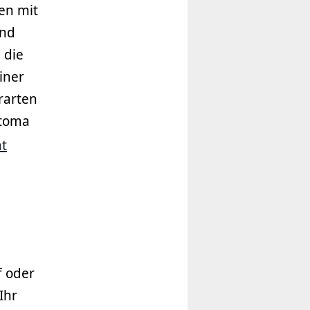
en mit
rnd
 die
iner
rarten
otoma
t
f oder
Ihr