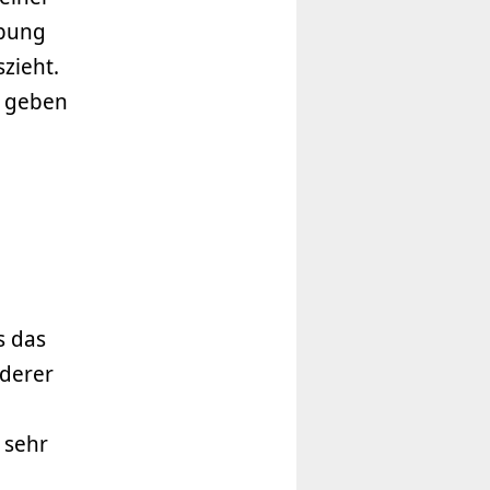
ebung
zieht.
d geben
s das
nderer
 sehr