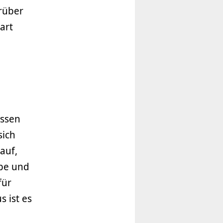
arüber
art
issen
sich
auf,
be und
für
 ist es