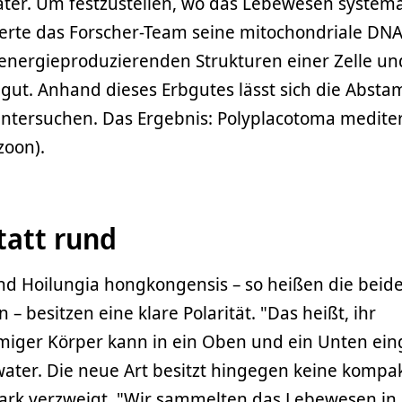
water. Um festzustellen, wo das Lebewesen systema
ierte das Forscher-Team seine mitochondriale DNA
 energieproduzierenden Strukturen einer Zelle un
rbgut. Anhand dieses Erbgutes lässt sich die Abs
ntersuchen. Das Ergebnis: Polyplacotoma medite
ozoon).
statt rund
nd Hoilungia hongkongensis – so heißen die beid
 – besitzen eine klare Polarität. "Das heißt, ihr
iger Körper kann in ein Oben und ein Unten eing
water. Die neue Art besitzt hingegen keine kompa
tark verzweigt. "Wir sammelten das Lebewesen in 