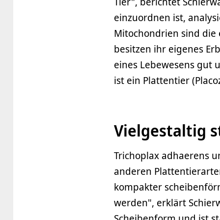
Tier", berichtet Schier
einzuordnen ist, analys
Mitochondrien sind die
besitzen ihr eigenes E
eines Lebewesens gut u
ist ein Plattentier (Plac
Vielgestaltig 
Trichoplax adhaerens u
anderen Plattentierarten
kompakter scheibenförm
werden", erklärt Schier
Scheibenform und ist s