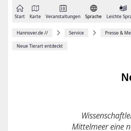
Zum
Seite
Inhalt
als
springen
E-
Zur
Mail
Start
Karte
Veranstaltungen
Sprache
Leichte Spr
Hauptnavigation
versenden
springen
Auf
Facebook
Hannover.de
//
Service
Presse & Me
teilen
Auf
X
Neue Tierart entdeckt
teilen
Seitenlink
Kopieren
Seite
Drucken
N
Wissenschaftle
Mittelmeer eine 