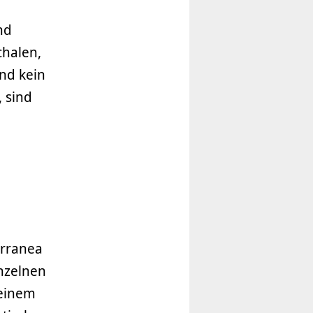
nd
chalen,
und kein
 sind
erranea
inzelnen
 einem