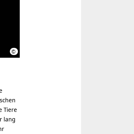
©
Hans-Jürgen Osigus
e
ischen
e Tiere
r lang
hr