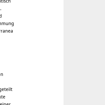
tisch
.
d
tammung
rranea
en
eteilt
kte
einer