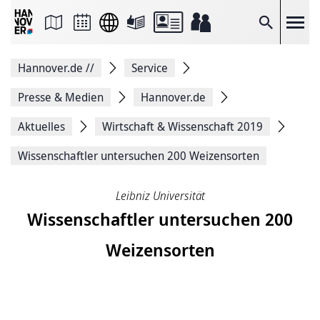
Seite
als
E-
Suche
Mail
versenden
Auf
Hannover.de
//
Service
Facebook
teilen
Auf
Presse & Medien
Hannover.de
X
teilen
Aktuelles
Wirtschaft & Wissenschaft 2019
Seitenlink
Kopieren
Wissenschaftler un­ter­suchen 200 Weizensorten
Seite
Drucken
Leibniz Universität
Wissenschaftler un­ter­suchen 200
Weizensorten