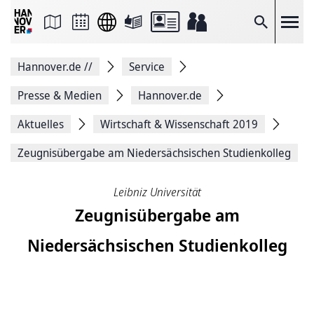
Seite
als
E-
Suche
Mail
versenden
Auf
Hannover.de
//
Service
Facebook
teilen
Auf
Presse & Medien
Hannover.de
X
teilen
Aktuelles
Wirtschaft & Wissenschaft 2019
Seitenlink
Kopieren
Zeugnisübergabe am Niedersächsischen Studienkolleg
Seite
Drucken
Leibniz Universität
Zeugnisübergabe am
Niedersächsischen Studienkolleg