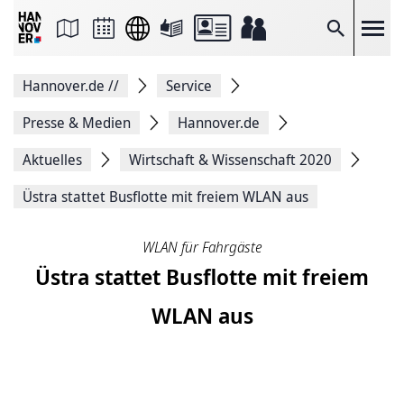
Seite
als
E-
Suche
Mail
versenden
Auf
Hannover.de
//
Service
Facebook
teilen
Auf
Presse & Medien
Hannover.de
X
teilen
Aktuelles
Wirtschaft & Wissenschaft 2020
Seitenlink
Kopieren
Üstra stattet Busflotte mit freiem WLAN aus
Seite
Drucken
WLAN für Fahrgäste
Üstra stattet Busflotte mit freiem
WLAN aus