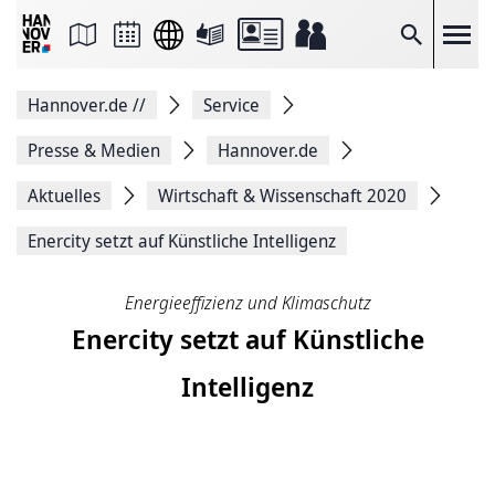
Seite
als
E-
Suche
Mail
versenden
Auf
Hannover.de
//
Service
Facebook
teilen
Auf
Presse & Medien
Hannover.de
X
teilen
Aktuelles
Wirtschaft & Wissenschaft 2020
Seitenlink
Kopieren
Enercity setzt auf Künstliche Intelligenz
Seite
Drucken
Energieeffizienz und Klimaschutz
Enercity setzt auf Künstliche
Intelligenz