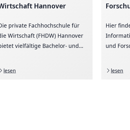
Wirtschaft Hannover
Forsch
Die private Fachhochschule für
Hier find
die Wirtschaft (FHDW) Hannover
Informat
bietet vielfältige Bachelor- und...
und Fors
lesen
lesen