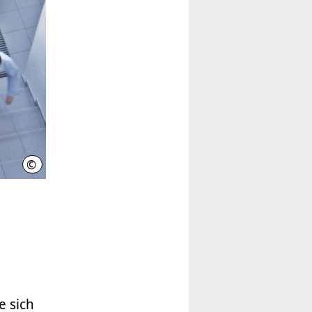
©
FHDW (Quelle)
e sich