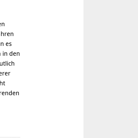
en
ahren
n es
m in den
utlich
erer
ht
erenden