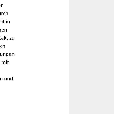
ar
urch
it in
chen
akt zu
ich
üfungen
 mit
en und