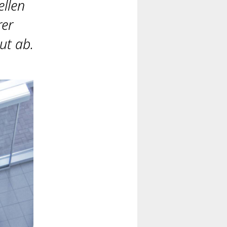
ellen
rer
ut ab.