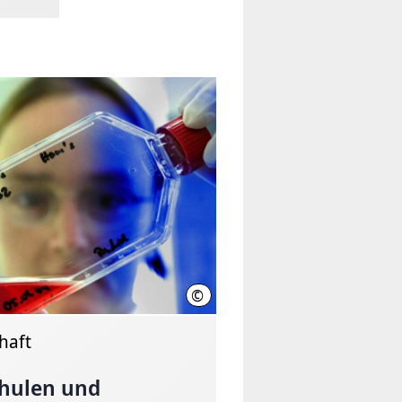
©
Jochen Luebke / MHH (Quelle)
haft
hulen und