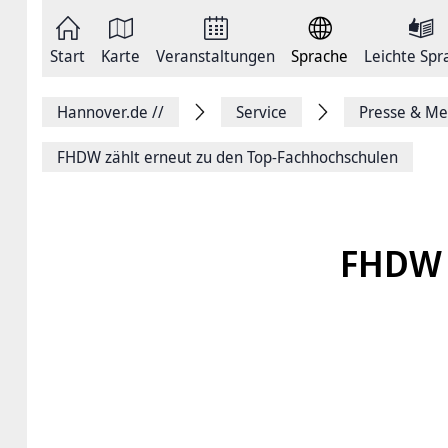
Zum
Seite
Inhalt
als
springen
E-
Zur
Mail
Start
Karte
Veranstaltungen
Sprache
Leichte Spr
Hauptnavigation
versenden
springen
Auf
Facebook
Hannover.de
//
Service
Presse & Me
teilen
Auf
X
FHDW zählt erneut zu den Top-Fachhochschulen
teilen
Seitenlink
Kopieren
Seite
Drucken
FHDW z