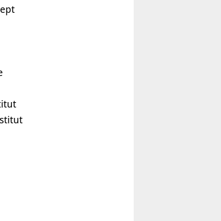
zept
e
itut
titut