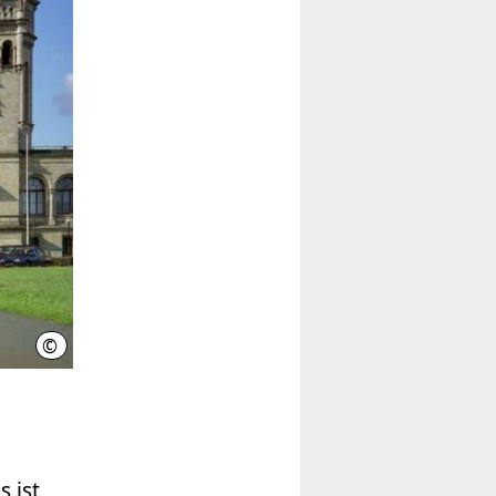
©
Leibniz Universität Hannover (Quelle)
 ist