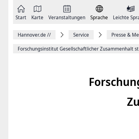
Zum
Seite
Inhalt
als
springen
E-
Zur
Mail
Start
Karte
Veranstaltungen
Sprache
Leichte Spr
Hauptnavigation
versenden
springen
Auf
Facebook
Hannover.de
//
Service
Presse & Me
teilen
Auf
X
Forschungsinstitut Gesellschaft­licher Zusammenhalt st
teilen
Seitenlink
Kopieren
Seite
Drucken
Forschung
Zu