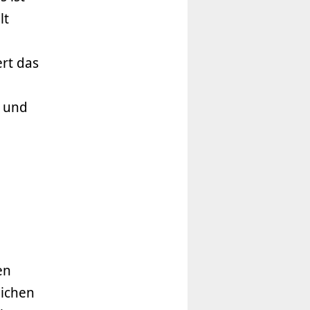
lt
rt das
t und
en
eichen