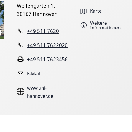
Welfengarten 1,
Karte
30167 Hannover
Weitere
Informationen
+49 511 7620
Leibniz Universität (Quelle)
+49 511 7622020
+49 511 7623456
E-Mail
www.uni-
hannover.de