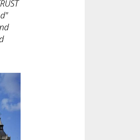
TRUST
nd"
und
d