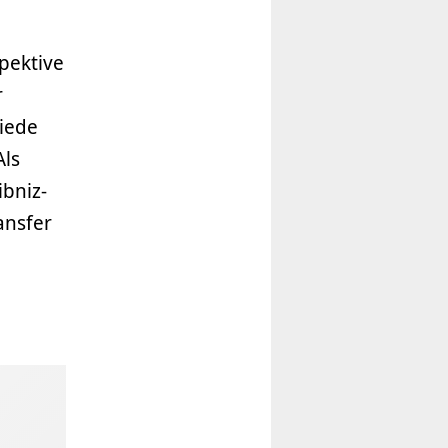
pektive
r
hiede
Als
bniz-
ansfer