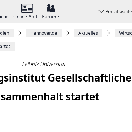
Portal wähl
ache
Online-Amt
Karriere
dien
Hannover.de
Aktuelles
Wirts
artet
Leibniz Universität
sinstitut Gesellschaft­liche
sammenhalt startet