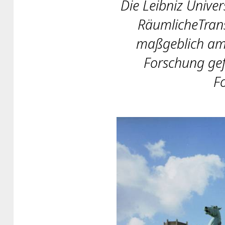
Die Leibniz Unive
RäumlicheTrans
maßgeblich am
Forschung ge
Fo