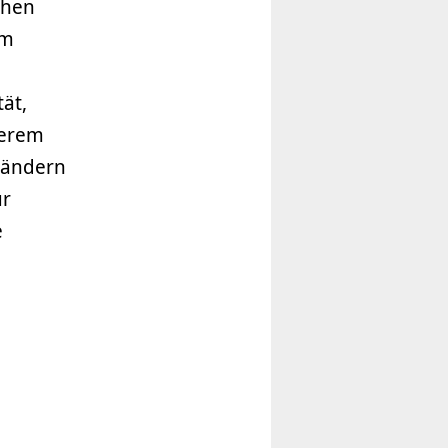
chen
im
ät,
derem
rändern
ur
e