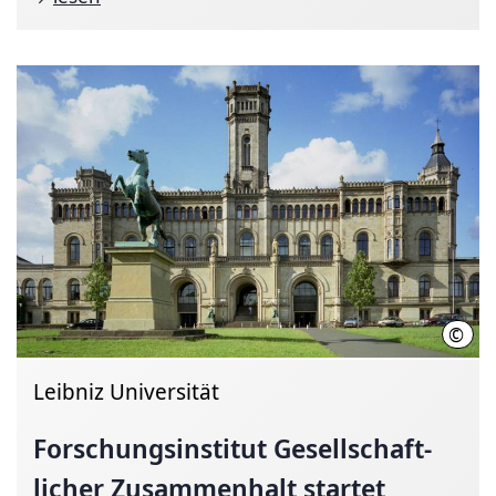
©
Leib
Leibniz Universität
Forschungsinstitut
Gesellschaft­
licher
Zusammenhalt startet