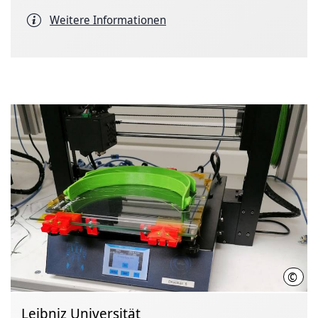
Weitere Informationen
©
IPH 
Leibniz Universität