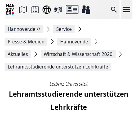
Seite
als
E-
Suche
Mail
versenden
Auf
Hannover.de
//
Service
Facebook
teilen
Auf
Presse & Medien
Hannover.de
X
teilen
Aktuelles
Wirtschaft & Wissenschaft 2020
Seitenlink
Kopieren
Lehramtsstudierende unterstützen Lehrkräfte
Seite
Drucken
Leibniz Universität
Lehramtsstudierende unterstützen
Lehrkräfte