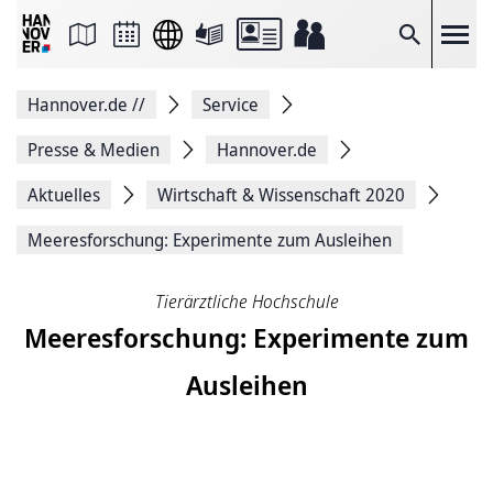
Seite
als
E-
Suche
Mail
versenden
Auf
Hannover.de
//
Service
Facebook
teilen
Auf
Presse & Medien
Hannover.de
X
teilen
Aktuelles
Wirtschaft & Wissenschaft 2020
Seitenlink
Kopieren
Meeresforschung: Ex­pe­ri­men­te zum Ausleihen
Seite
Drucken
Tierärztliche Hochschule
Meeresforschung: Ex­pe­ri­men­te zum
Ausleihen