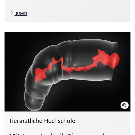
lesen
©
Stif
Tierärztliche Hochschule