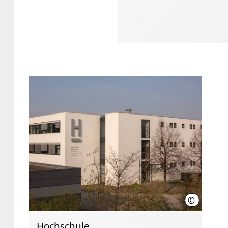
©
Lam Nguye
Hochschule