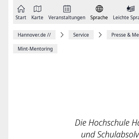
Zum
Seite
Inhalt
als
springen
E-
Zur
Mail
Start
Karte
Veranstaltungen
Sprache
Leichte Spr
Hauptnavigation
versenden
springen
Auf
Facebook
Hannover.de
//
Service
Presse & Me
teilen
Auf
X
Mint-Mentoring
teilen
Seitenlink
Kopieren
Seite
Drucken
Die Hochschule Ha
und Schulabsolv