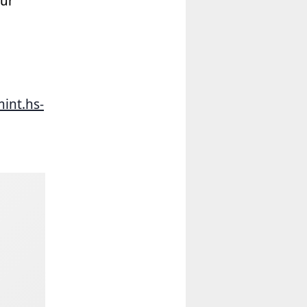
zur
int.hs-