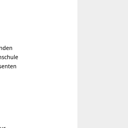
enden
hschule
ssenten