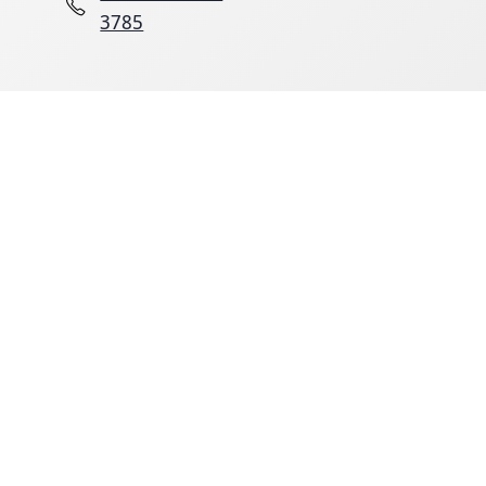
3785
n