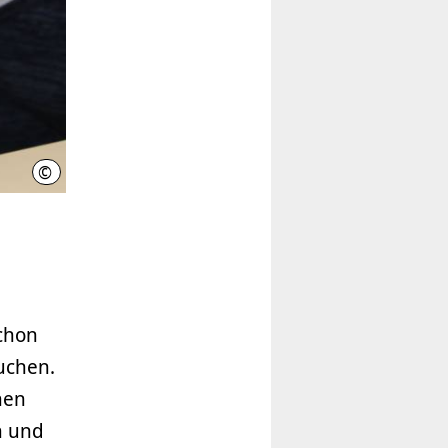
©
Projekthaus Zukunft MINT
schon
uchen.
hen
n und