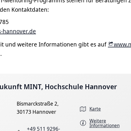
NT-Mentoring-Programms stehen für Beratungen 
nden Kontaktdaten:
3785
s-hannover.de
t und weitere Informationen gibt es auf
www.m
g
.
Zukunft MINT, Hochschule Hannover
Bismarckstraße 2,
Karte
30173 Hannover
Weitere
Informationen
+49 511 9296-