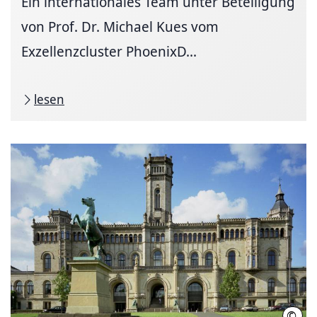
Ein internationales Team unter Beteiligung
von Prof. Dr. Michael Kues vom
Exzellenzcluster PhoenixD...
lesen
©
Leib