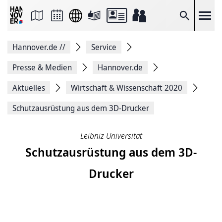
Seite
als
E-
Suche
Mail
versenden
Auf
Hannover.de
//
Service
Facebook
teilen
Auf
Presse & Medien
Hannover.de
X
teilen
Aktuelles
Wirtschaft & Wissenschaft 2020
Seitenlink
Kopieren
Schutzausrüstung aus dem 3D-Drucker
Seite
Drucken
Leibniz Universität
Schutzausrüstung aus dem 3D-
Drucker