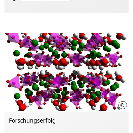
©
Tom 
Forschungserfolg