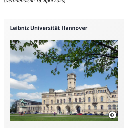
(
Veröffentlicht: 16. April 2020
)
Leibniz Universität Hannover
©
Leibniz U