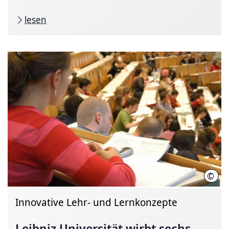
lesen
©
Leib
Innovative Lehr- und Lernkonzepte
Leibniz Universität wirbt sechs