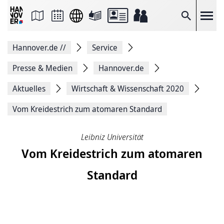
Seite
als
E-
Suche
Mail
versenden
Auf
Hannover.de
//
Service
Facebook
teilen
Auf
Presse & Medien
Hannover.de
X
teilen
Aktuelles
Wirtschaft & Wissenschaft 2020
Seitenlink
Kopieren
Vom Kreidestrich zum atomaren Standard
Seite
Drucken
Leibniz Universität
Vom Kreidestrich zum atomaren
Standard