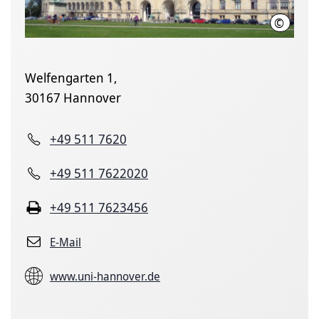
©
Leibniz U
Welfengarten 1,
30167 Hannover
+49 511 7620
+49 511 7622020
+49 511 7623456
E-Mail
www.uni-hannover.de