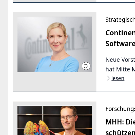
Strategisc
Continen
Software
Neue Vorst
©
Continental AG
hat Mitte 
lesen
Forschung
MHH: Di
schütze