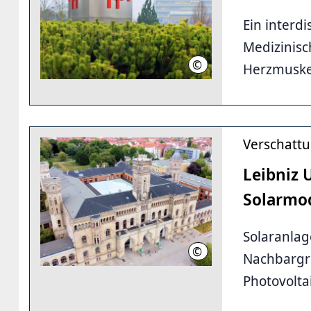
Ein interd
Medizinis
©
Karin Kaiser/MHH
Herzmuske
Verschattu
Leibniz 
Solarmo
Solaranla
©
Hannover.de
Nachbargru
Photovoltai