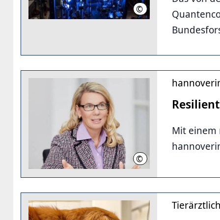
©
LUH / T. Dubielzig
Quantenco
Bundesfor
hannoveri
Resilien
Mit einem 
hannoveri
©
hannoverimpuls
Tierärztli