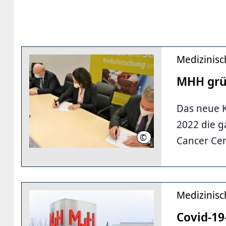
Medizinis
MHH grün
Das neue K
2022 die 
©
CCC Hannover/MHH
Cancer Cen
Medizinis
Covid-19