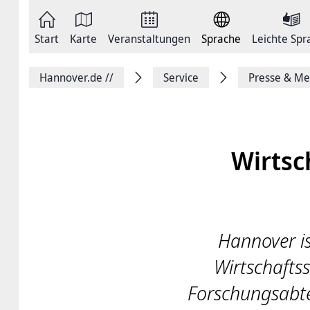
Zum
Seite
Inhalt
als
springen
E-
Zur
Mail
Start
Karte
Veranstaltungen
Sprache
Leichte Spr
Hauptnavigation
versenden
springen
Auf
Facebook
Hannover.de
//
Service
Presse & Me
teilen
Auf
X
teilen
Seitenlink
Kopieren
Wirtsc
Seite
Drucken
Hannover is
Wirtschaftss
Forschungsabt