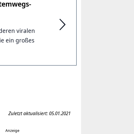
tem­wegs­
eren viralen
Hunde unter­scheiden SARS-CoV-2
ie ein großes
Zuletzt aktualisiert: 05.01.2021
Anzeige