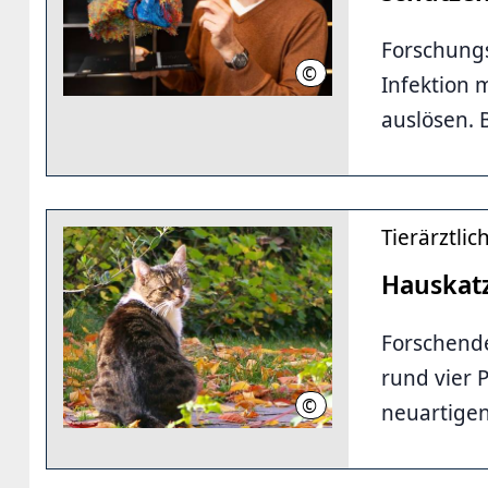
Forschung
©
Karin Kaiser / MHH
Infektion
auslösen. B
Tierärztli
Hauskatz
Forschende
rund vier 
©
Daniel Gerke
neuartigen