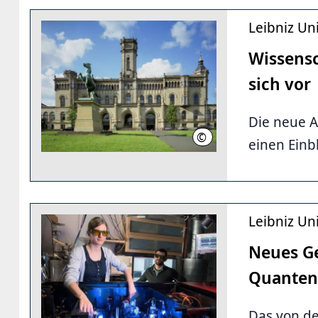
Leibniz Uni
Wissensc
sich vor
Die neue A
©
Leibniz Universität Hannover 
einen Einb
Leibniz Uni
Neues Ge
Quanten
Das von de