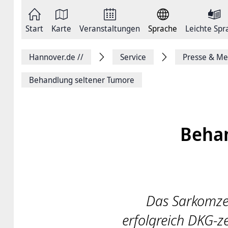
Zum
Seite
Inhalt
als
springen
E-
Zur
Mail
Start
Karte
Veranstaltungen
Sprache
Leichte Spr
Hauptnavigation
versenden
springen
Auf
Facebook
Hannover.de
//
Service
Presse & Me
teilen
Auf
X
Behandlung seltener Tumore
teilen
Seitenlink
Kopieren
Seite
Drucken
Behan
Das Sarkomze
erfolgreich DKG-ze