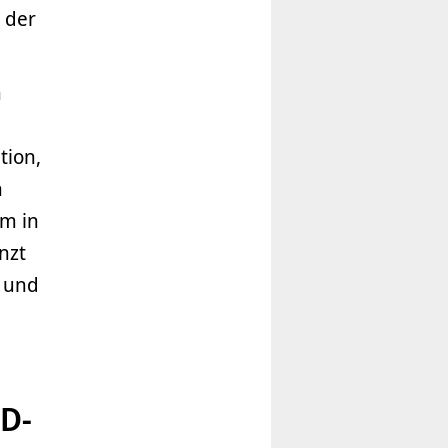
 der
n
tion,
n
m in
nzt
 und
3D-