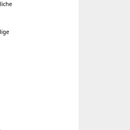
liche
dige