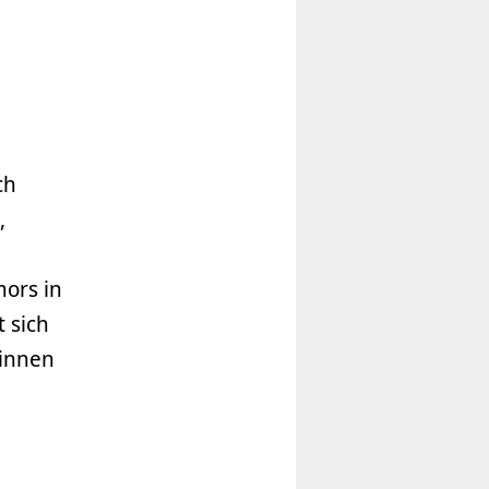
ch
,
mors in
 sich
tinnen