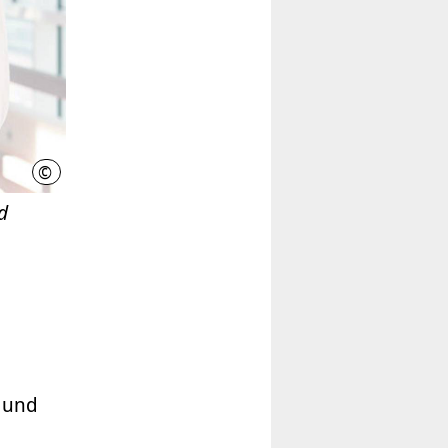
©
Ilka Kosmalski/MHH
d
 und