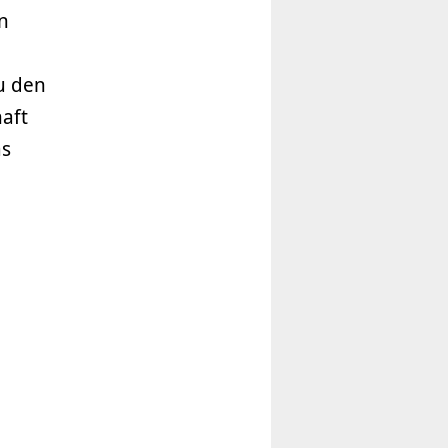
n
u den
haft
as