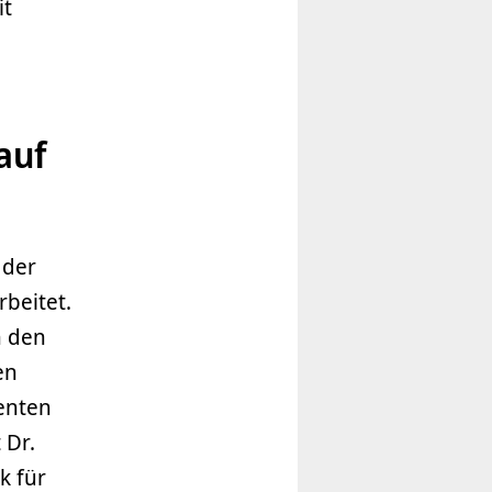
it
auf
 der
beitet.
n den
en
enten
 Dr.
k für