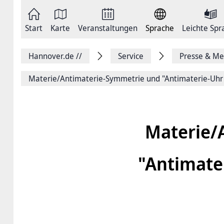
Zum
Seite
Inhalt
als
springen
E-
Zur
Mail
Start
Karte
Veranstaltungen
Sprache
Leichte Spr
Hauptnavigation
versenden
springen
Auf
Facebook
Hannover.de
//
Service
Presse & Me
teilen
Auf
X
Materie/Antimaterie-Symmetrie und "Antimaterie-Uhr"
teilen
Seitenlink
Kopieren
Seite
Drucken
Materie/
"Antimate