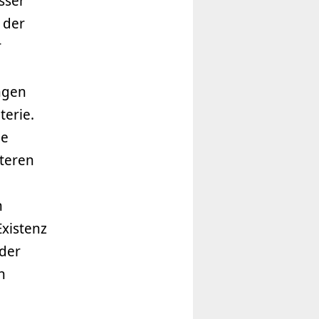
sser
 der
r
ungen
terie.
ie
teren
n
Existenz
 der
n