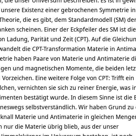
, die unser Universum beschreiben. Es ist in gewi
r unsere Existenz einer gebrochenen Symmetrie in
heorie, die es gibt, dem Standardmodell (SM) de
nken scheinen. Einer der Eckpfeiler des SM ist die
n Ladung, Parität und Zeit (CPT). Auf die Gleich
andelt die CPT-Transformation Materie in Antima
etrie haben Paare von Materie und Antimaterie d
ngen und magnetischen Momente, die beiden letz
orzeichen. Eine weitere Folge von CPT: Trifft ein
ilchen, vernichten sie sich zu reiner Energie, was i
menten bestätigt wurde. In diesem Sinne ist die 
neswegs selbstverständlich. Wir haben Grund zu
nall Materie und Antimaterie in gleichen Menge
nur die Materie übrig blieb, aus der unser