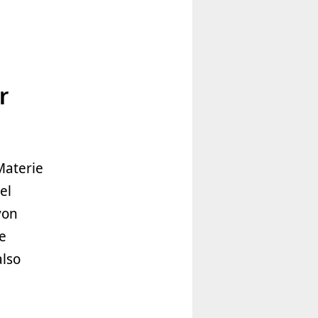
r
Materie
el
von
e
also