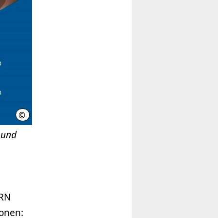
©
BASE Collaboration (Quelle: Leibniz Universität Hannover)
 und
ERN
onen: