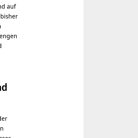
nd auf
 bisher
n
rengen
d
nd
der
en