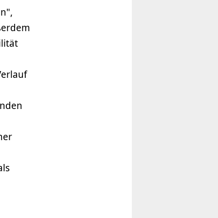
n",
ußerdem
lität
erlauf
anden
ner
als