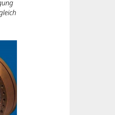
igung
gleich