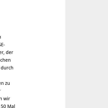
n
SE-
er, der
lchen
e durch
en zu
r
n wir
 50 Mal