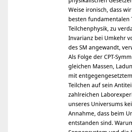
physikalischen Gesetzen
Weise ironisch, dass wi
besten fundamentalen T
Teilchenphysik, zu verda
Invarianz bei Umkehr vo
des SM angewandt, verw
Als Folge der CPT-Symm
gleichen Massen, Ladu
mit entgegengesetztem V
Teilchen auf sein Antite
zahlreichen Laborexperi
unseres Universums kei
Annahme, dass beim Urk
entstanden sind. Warum 