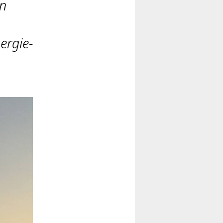
on
ergie-