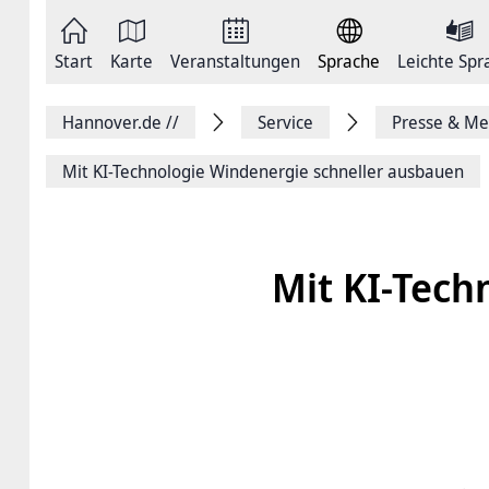
Zum
Seite
Inhalt
als
springen
E-
Zur
Mail
Start
Karte
Veranstaltungen
Sprache
Leichte Spr
Hauptnavigation
versenden
springen
Auf
Facebook
Hannover.de
//
Service
Presse & Me
teilen
Auf
X
Mit KI-Technologie Windenergie schneller ausbauen
teilen
Seitenlink
Kopieren
Seite
Drucken
Mit KI-Tech