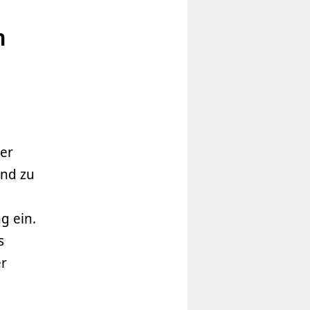
n
er
and zu
g ein.
s
er