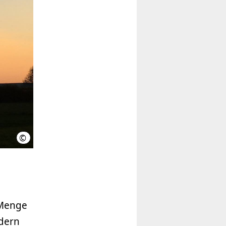
©
Hannover.de
 Menge
ndern