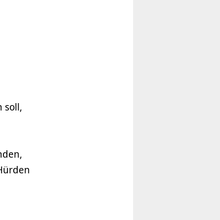
soll,
nden,
 Hürden