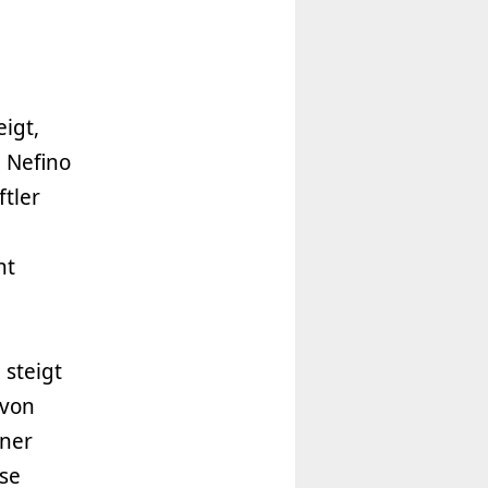
igt,
e Nefino
tler
ht
 steigt
 von
ener
se