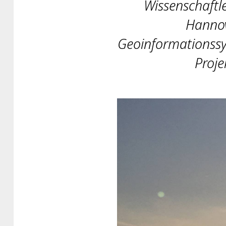
Wissenschaftle
Hannov
Geoinformationssy
Proje