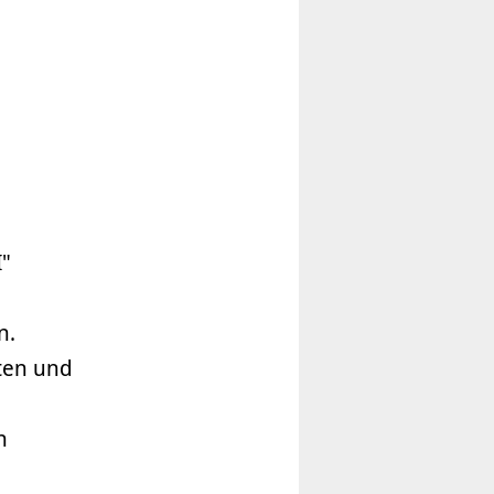
"
n.
hten und
n