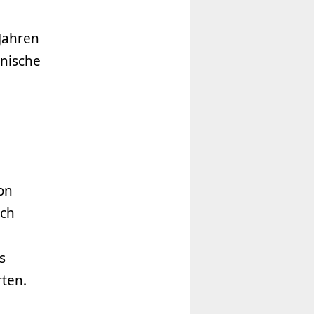
Jahren
hnische
on
uch
s
ten.