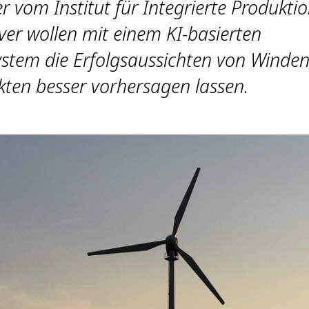
r vom Institut für Integrierte Produkti
er wollen mit einem KI-basierten
stem die Erfolgsaussichten von Winden
kten besser vorhersagen lassen.