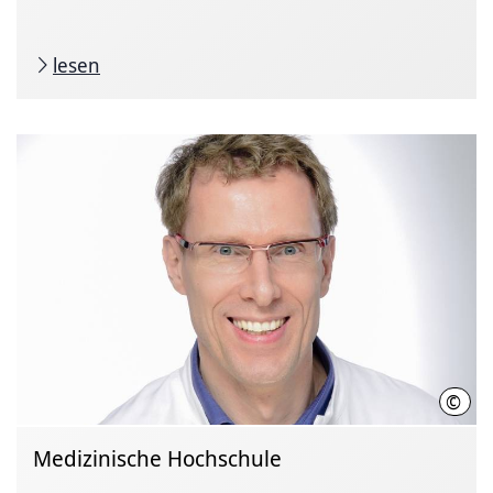
lesen
©
Tom 
Medizinische Hochschule