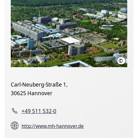
©
Karin K
Carl-Neuberg-Straße 1,
30625 Hannover
+49 511 532-0
http://www.mh-hannover.de