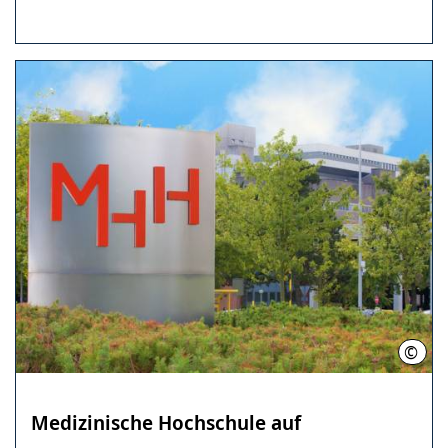
©
Kari
Medizinische ­Hochschule ­auf