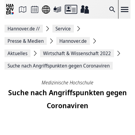
Seite
als
E-
Suche
Mail
versenden
Auf
Hannover.de
//
Service
Facebook
teilen
Auf
Presse & Medien
Hannover.de
X
teilen
Aktuelles
Wirtschaft & Wissenschaft 2022
Seitenlink
Kopieren
Suche nach Angriffspunkten gegen Coronaviren
Seite
Drucken
Medizinische Hochschule
Suche nach Angriffspunkten gegen
Coronaviren