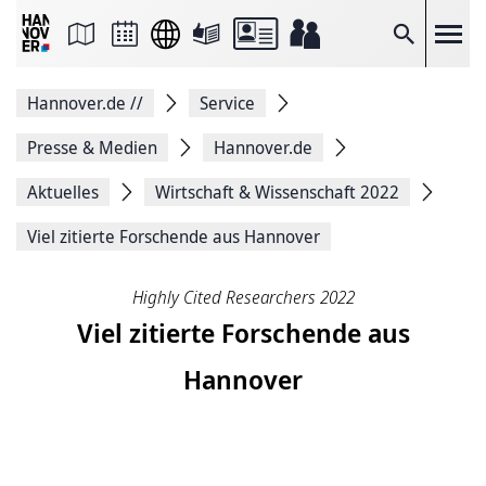
Seite
als
E-
Suche
Mail
versenden
Auf
Hannover.de
//
Service
Facebook
teilen
Auf
Presse & Medien
Hannover.de
X
teilen
Aktuelles
Wirtschaft & Wissenschaft 2022
Seitenlink
Kopieren
Viel zitierte Forschende aus Hannover
Seite
Drucken
Highly Cited Researchers 2022
Viel zitierte Forschende aus
Hannover