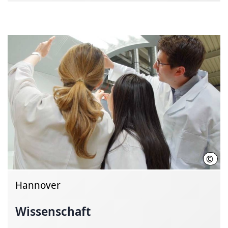
©
Init
Hannover
Wissenschaft