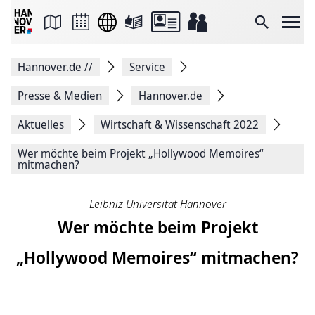
Seite
als
E-
Suche
Mail
versenden
Auf
Hannover.de
//
Service
Facebook
teilen
Auf
Presse & Medien
Hannover.de
X
teilen
Aktuelles
Wirtschaft & Wissenschaft 2022
Seitenlink
Kopieren
Wer möchte beim Projekt „Hollywood Memoires“
Seite
mitmachen?
Drucken
Leibniz Universität Hannover
Wer möchte beim Projekt
„Hollywood Memoires“ mitmachen?