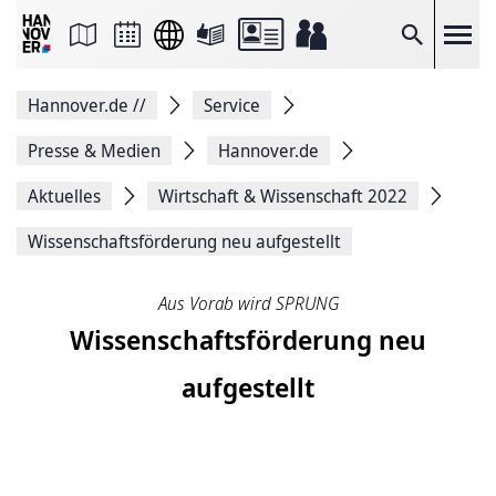
Seite
als
E-
Suche
Mail
versenden
Auf
Hannover.de
//
Service
Facebook
teilen
Auf
Presse & Medien
Hannover.de
X
teilen
Aktuelles
Wirtschaft & Wissenschaft 2022
Seitenlink
Kopieren
Wissenschaftsförderung neu aufgestellt
Seite
Drucken
Aus Vorab wird SPRUNG
Wissenschaftsförderung neu
aufgestellt