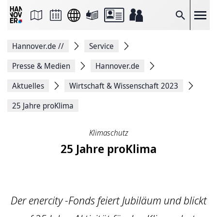
Seite
als
E-
Suche
Mail
versenden
Auf
Hannover.de
//
Service
Facebook
teilen
Auf
Presse & Medien
Hannover.de
X
teilen
Aktuelles
Wirtschaft & Wissenschaft 2023
Seitenlink
Kopieren
25 Jahre proKlima
Seite
Drucken
Klimaschutz
25 Jahre proKlima
Der enercity -Fonds feiert Jubiläum und blickt