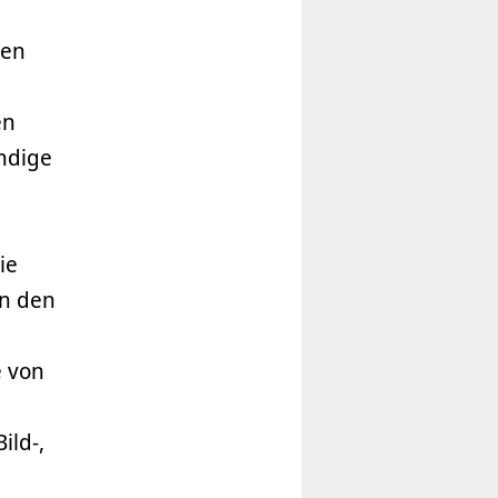
ben
en
ändige
ie
n den
e von
ild-,