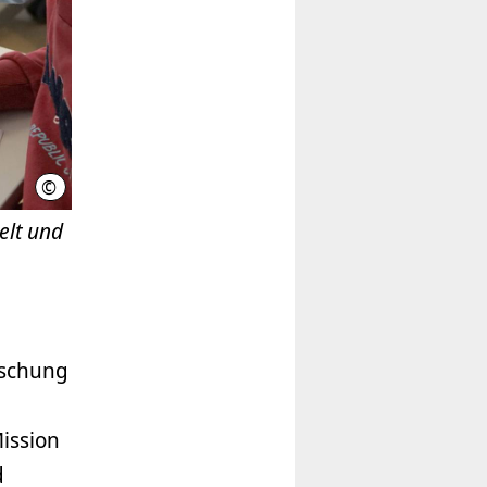
©
STM
elt und
rschung
ission
d