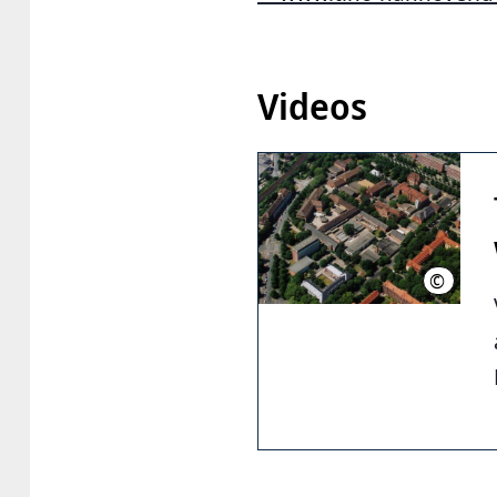
Videos
©
Stiftung