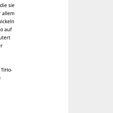
die sie
r allem
wickeln
so auf
utert
er
 TiHo-
e