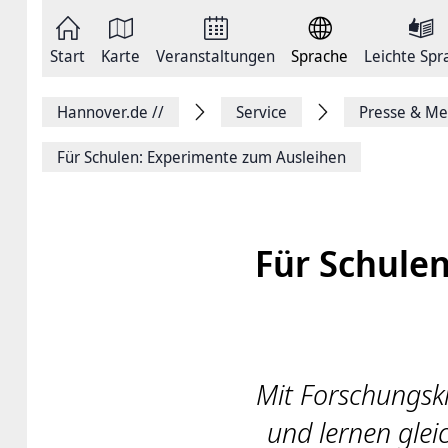
Zum
Seite
Inhalt
als
springen
E-
Zur
Mail
Start
Karte
Veranstaltungen
Sprache
Leichte Spr
Hauptnavigation
versenden
springen
Auf
Facebook
Hannover.de
//
Service
Presse & Me
teilen
Auf
X
Für Schulen: Experimente zum Ausleihen
teilen
Seitenlink
Kopieren
Seite
Drucken
Für Schule
Mit Forschungski
und lernen gleic