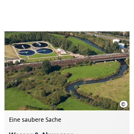
©
Land
Eine saubere Sache