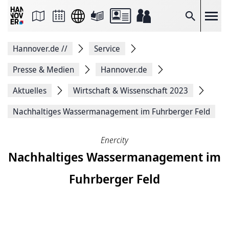
Seite
als
E-
Suche
Mail
versenden
Auf
Hannover.de
//
Service
Facebook
teilen
Auf
Presse & Medien
Hannover.de
X
teilen
Aktuelles
Wirtschaft & Wissenschaft 2023
Seitenlink
Kopieren
Nachhaltiges Wasser­manage­ment im Fuhr­berger Feld
Seite
Drucken
Enercity
Nachhaltiges Wasser­manage­ment im
Fuhr­berger Feld