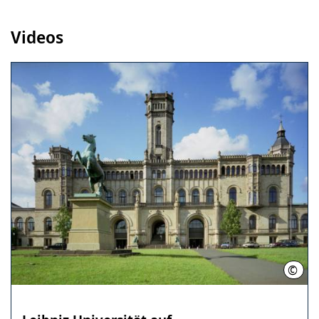
Videos
©
Leibn