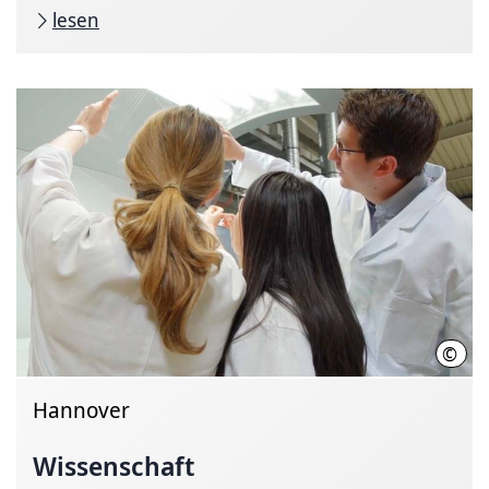
lesen
©
Init
Hannover
Wissenschaft