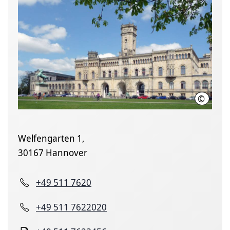
©
Leibniz U
Welfengarten 1,
30167 Hannover
+49 511 7620
+49 511 7622020