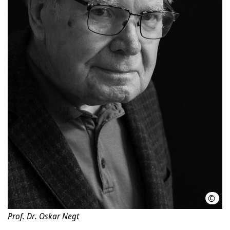
©
Dirk
Prof. Dr. Oskar Negt