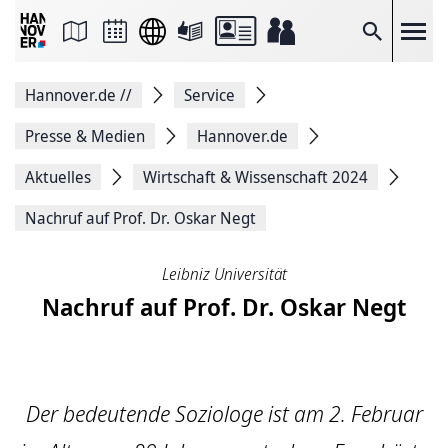
Seite
als
E-
Suche
Mail
versenden
Auf
Hannover.de
//
Service
Facebook
teilen
Auf
Presse & Medien
Hannover.de
X
teilen
Aktuelles
Wirtschaft & Wissenschaft 2024
Seitenlink
Kopieren
Nachruf auf Prof. Dr. Oskar Negt
Seite
Drucken
Leibniz Universität
Nachruf auf Prof. Dr. Oskar Negt
Der bedeutende Soziologe ist am 2. Februar