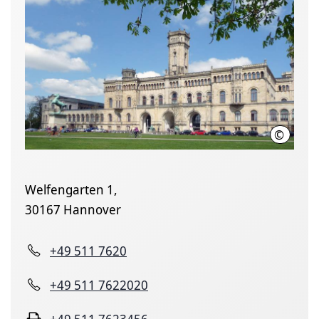
©
Leibniz U
Welfengarten 1,
30167 Hannover
+49 511 7620
+49 511 7622020
+49 511 7623456