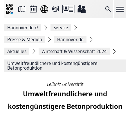
Seite
als
E-
Suche
Mail
versenden
Auf
Hannover.de
//
Service
Facebook
teilen
Auf
Presse & Medien
Hannover.de
X
teilen
Aktuelles
Wirtschaft & Wissenschaft 2024
Seitenlink
Kopieren
Umweltfreundlichere und kostengünstigere
Seite
Betonproduktion
Drucken
Leibniz Universität
Umweltfreundlichere und
kostengünstigere Betonproduktion