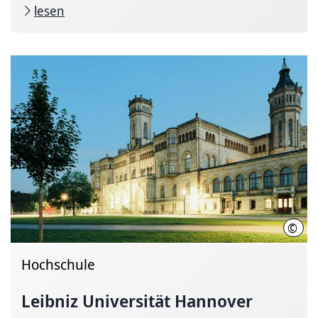
lesen
©
Chri
Hochschule
Leibniz Universität Hannover