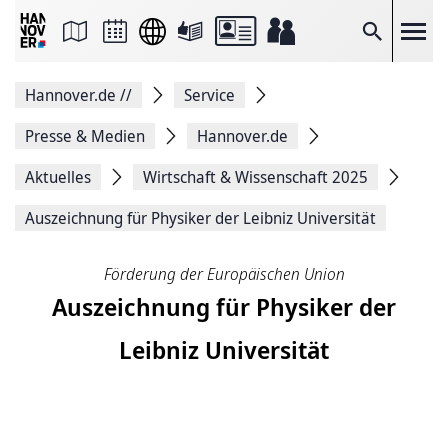
Seite
als
E-
Suche
Mail
versenden
Auf
Hannover.de
//
Service
Facebook
teilen
Auf
Presse & Medien
Hannover.de
X
teilen
Aktuelles
Wirtschaft & Wissenschaft 2025
Seitenlink
Kopieren
Auszeichnung für Physiker der Leibniz Universität
Seite
Drucken
Förderung der Europäischen Union
Auszeichnung für Physiker der
Leibniz Universität