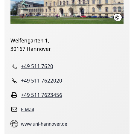
©
Leibniz U
Welfengarten 1,
30167 Hannover
+49 511 7620
+49 511 7622020
+49 511 7623456
E-Mail
www.uni-hannover.de