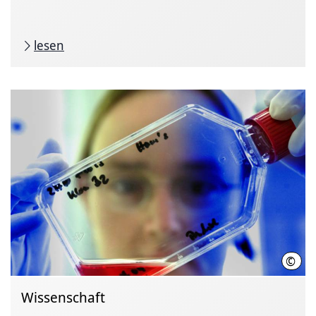
lesen
©
Joch
Wissenschaft