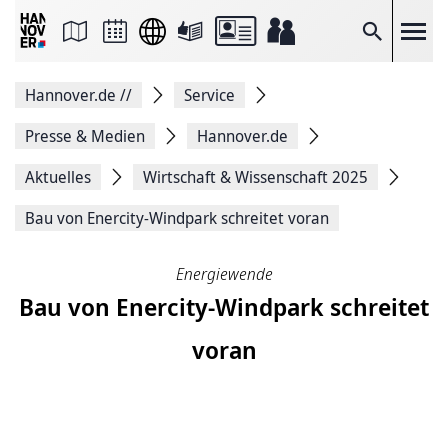
Seite
als
E-
Suche
Mail
versenden
Auf
Hannover.de
//
Service
Facebook
teilen
Auf
Presse & Medien
Hannover.de
X
teilen
Aktuelles
Wirtschaft & Wissenschaft 2025
Seitenlink
Kopieren
Bau von Enercity-Windpark schreitet voran
Seite
Drucken
Energiewende
Bau von Enercity-Windpark schreitet
voran