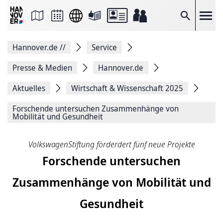
Seite
als
E-
Suche
Mail
versenden
Auf
Hannover.de
//
Service
Facebook
teilen
Auf
Presse & Medien
Hannover.de
X
teilen
Aktuelles
Wirtschaft & Wissenschaft 2025
Seitenlink
Kopieren
Forschende untersuchen Zusammenhänge von
Seite
Mobilität und Gesundheit
Drucken
VolkswagenStiftung förderdert fünf neue Projekte
Forschende untersuchen
Zusammenhänge von Mobilität und
Gesundheit