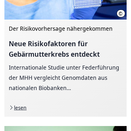
©
Kari
Der Risikovorhersage nähergekommen
Neue Risiko­faktoren für
Gebärmutter­krebs
entdeckt
Internationale Studie unter Federführung
der MHH vergleicht Genomdaten aus
nationalen Biobanken...
lesen