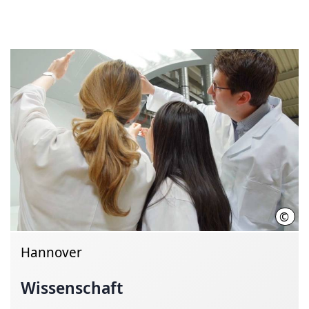
©
Init
Hannover
Wissenschaft