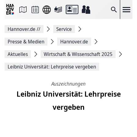
Seite
als
E-
Suche
Mail
versenden
Auf
Hannover.de
//
Service
Facebook
teilen
Auf
Presse & Medien
Hannover.de
X
teilen
Aktuelles
Wirtschaft & Wissenschaft 2025
Seitenlink
Kopieren
Leibniz Universität: Lehrpreise vergeben
Seite
Drucken
Auszeichnungen
Leibniz Universität: Lehrpreise
vergeben