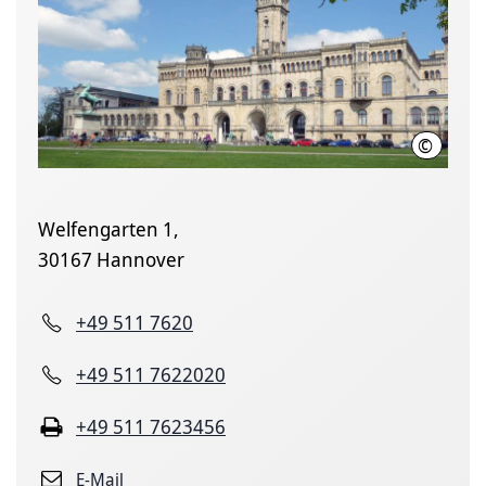
©
Leibniz U
Welfengarten 1,
30167 Hannover
+49 511 7620
+49 511 7622020
+49 511 7623456
E-Mail