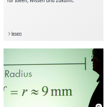
für Ideen, Wissen und Zukunft.
lesen
©
LHH