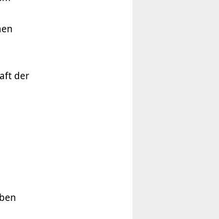
men
aft der
aben