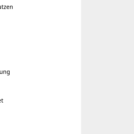
utzen
tung
et