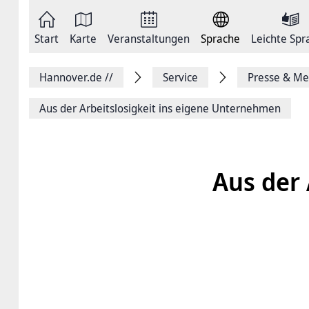
Zum
Seite
Inhalt
als
springen
E-
Zur
Mail
Start
Karte
Veranstaltungen
Sprache
Leichte Spr
Hauptnavigation
versenden
springen
Auf
Facebook
Hannover.de
//
Service
Presse & Me
teilen
Auf
X
Aus der Arbeitslosigkeit ins eigene Unternehmen
teilen
Seitenlink
Kopieren
Seite
Drucken
Aus der 