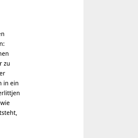
en
n:
men
r zu
er
 in ein
rlittjen
 wie
steht,