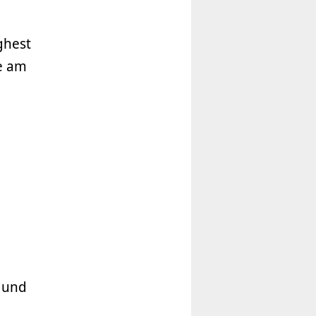
ghest
e am
t und