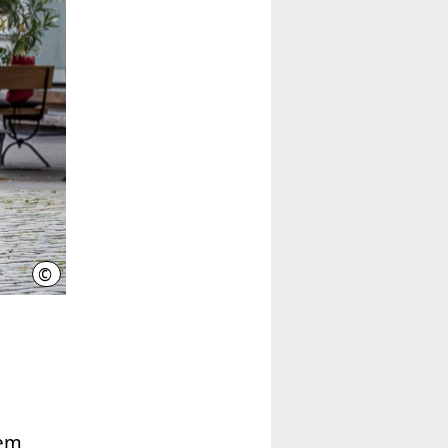
©
Andreas Fuchs
rem