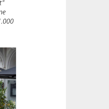
t"
ne
1.000