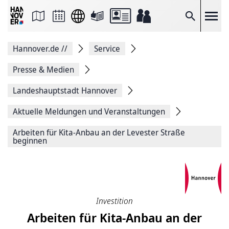
Seite
als
E-
Suche
Mail
versenden
Auf
Hannover.de
//
Service
Facebook
teilen
Auf
Presse & Medien
X
teilen
Landeshauptstadt Hannover
Seitenlink
Kopieren
Aktuelle Meldungen und Veranstaltungen
Seite
Drucken
Arbeiten für Kita-Anbau an der Levester Straße
beginnen
Investition
Arbeiten für Kita-Anbau an der