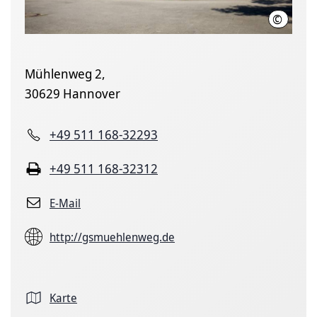
©
LHH
Mühlenweg 2,
30629 Hannover
+49 511 168-32293
+49 511 168-32312
E-Mail
http://gsmuehlenweg.de
Karte