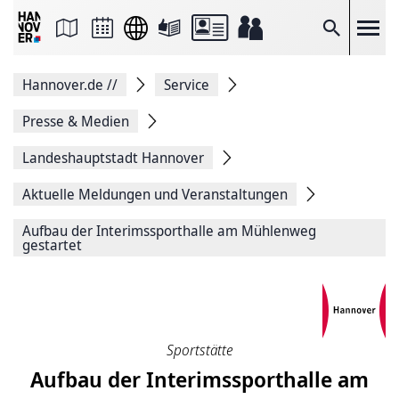
Seite
als
E-
Suche
Mail
versenden
Auf
Hannover.de
//
Service
Facebook
teilen
Auf
Presse & Medien
X
teilen
Landeshauptstadt Hannover
Seitenlink
Kopieren
Aktuelle Meldungen und Veranstaltungen
Seite
Drucken
Aufbau der Interimssporthalle am Mühlenweg
gestartet
Sportstätte
Aufbau der Interimssporthalle am