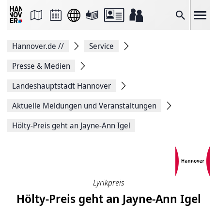
Seite
als
E-
Suche
Mail
versenden
Auf
Hannover.de
//
Service
Facebook
teilen
Auf
Presse & Medien
X
teilen
Landeshauptstadt Hannover
Seitenlink
Kopieren
Aktuelle Meldungen und Veranstaltungen
Seite
Drucken
Hölty-Preis geht an Jayne-Ann Igel
Lyrikpreis
Hölty-Preis geht an Jayne-Ann Igel